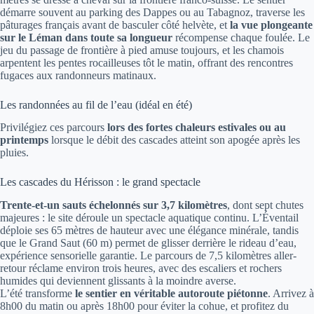
démarre souvent au parking des Dappes ou au Tabagnoz, traverse les
pâturages français avant de basculer côté helvète, et
la vue plongeante
sur le Léman dans toute sa longueur
récompense chaque foulée. Le
jeu du passage de frontière à pied amuse toujours, et les chamois
arpentent les pentes rocailleuses tôt le matin, offrant des rencontres
fugaces aux randonneurs matinaux.
Les randonnées au fil de l’eau (idéal en été)
Privilégiez ces parcours
lors des fortes chaleurs estivales ou au
printemps
lorsque le débit des cascades atteint son apogée après les
pluies.
Les cascades du Hérisson : le grand spectacle
Trente-et-un sauts échelonnés sur 3,7 kilomètres
, dont sept chutes
majeures : le site déroule un spectacle aquatique continu. L’Éventail
déploie ses 65 mètres de hauteur avec une élégance minérale, tandis
que le Grand Saut (60 m) permet de glisser derrière le rideau d’eau,
expérience sensorielle garantie. Le parcours de 7,5 kilomètres aller-
retour réclame environ trois heures, avec des escaliers et rochers
humides qui deviennent glissants à la moindre averse.
L’été transforme
le sentier en véritable autoroute piétonne
. Arrivez à
8h00 du matin ou après 18h00 pour éviter la cohue, et profitez du