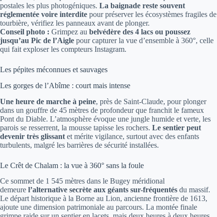
postales les plus photogéniques.
La baignade reste souvent
réglementée voire interdite
pour préserver les écosystèmes fragiles de
tourbière, vérifiez les panneaux avant de plonger.
Conseil photo :
Grimpez au
belvédère des 4 lacs ou poussez
jusqu’au Pic de l’Aigle
pour capturer la vue d’ensemble à 360°, celle
qui fait exploser les compteurs Instagram.
Les pépites méconnues et sauvages
Les gorges de l’Abîme : court mais intense
Une heure de marche à peine
, près de Saint-Claude, pour plonger
dans un gouffre de 45 mètres de profondeur que franchit le fameux
Pont du Diable. L’atmosphère évoque une jungle humide et verte, les
parois se resserrent, la mousse tapisse les rochers.
Le sentier peut
devenir très glissant
et mérite vigilance, surtout avec des enfants
turbulents, malgré les barrières de sécurité installées.
Le Crêt de Chalam : la vue à 360° sans la foule
Ce sommet de 1 545 mètres dans le Bugey méridional
demeure
l’alternative secrète aux géants sur-fréquentés
du massif.
Le départ historique à la Borne au Lion, ancienne frontière de 1613,
ajoute une dimension patrimoniale au parcours. La montée finale
grimpe raide sur un sentier en lacets, mais deux heures à deux heures