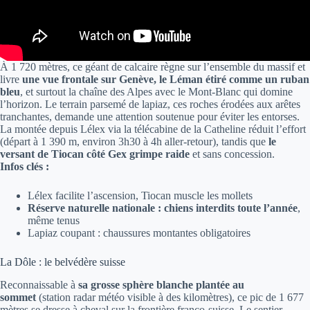
À 1 720 mètres, ce géant de calcaire règne sur l’ensemble du massif et
livre
une vue frontale sur Genève, le Léman étiré comme un ruban
bleu
, et surtout la chaîne des Alpes avec le Mont-Blanc qui domine
l’horizon. Le terrain parsemé de lapiaz, ces roches érodées aux arêtes
tranchantes, demande une attention soutenue pour éviter les entorses.
La montée depuis Lélex via la télécabine de la Catheline réduit l’effort
(départ à 1 390 m, environ 3h30 à 4h aller-retour), tandis que
le
versant de Tiocan côté Gex grimpe raide
et sans concession.
Infos clés :
Lélex facilite l’ascension, Tiocan muscle les mollets
Réserve naturelle nationale : chiens interdits toute l’année
,
même tenus
Lapiaz coupant : chaussures montantes obligatoires
La Dôle : le belvédère suisse
Reconnaissable à
sa grosse sphère blanche plantée au
sommet
(station radar météo visible à des kilomètres), ce pic de 1 677
mètres se dresse à cheval sur la frontière franco-suisse. Le sentier