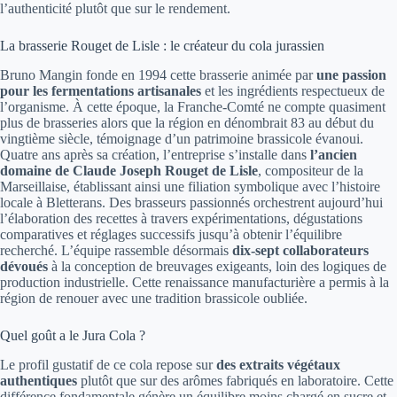
l’authenticité plutôt que sur le rendement.
La brasserie Rouget de Lisle : le créateur du cola jurassien
Bruno Mangin fonde en 1994 cette brasserie animée par
une passion
pour les fermentations artisanales
et les ingrédients respectueux de
l’organisme. À cette époque, la Franche-Comté ne compte quasiment
plus de brasseries alors que la région en dénombrait 83 au début du
vingtième siècle, témoignage d’un patrimoine brassicole évanoui.
Quatre ans après sa création, l’entreprise s’installe dans
l’ancien
domaine de Claude Joseph Rouget de Lisle
, compositeur de la
Marseillaise, établissant ainsi une filiation symbolique avec l’histoire
locale à Bletterans. Des brasseurs passionnés orchestrent aujourd’hui
l’élaboration des recettes à travers expérimentations, dégustations
comparatives et réglages successifs jusqu’à obtenir l’équilibre
recherché. L’équipe rassemble désormais
dix-sept collaborateurs
dévoués
à la conception de breuvages exigeants, loin des logiques de
production industrielle. Cette renaissance manufacturière a permis à la
région de renouer avec une tradition brassicole oubliée.
Quel goût a le Jura Cola ?
Le profil gustatif de ce cola repose sur
des extraits végétaux
authentiques
plutôt que sur des arômes fabriqués en laboratoire. Cette
différence fondamentale génère un équilibre moins chargé en sucre et