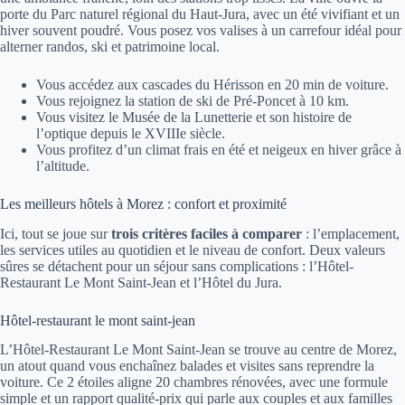
porte du Parc naturel régional du Haut-Jura, avec un été vivifiant et un
hiver souvent poudré. Vous posez vos valises à un carrefour idéal pour
alterner randos, ski et patrimoine local.
Vous accédez aux cascades du Hérisson en 20 min de voiture.
Vous rejoignez la station de ski de Pré-Poncet à 10 km.
Vous visitez le Musée de la Lunetterie et son histoire de
l’optique depuis le XVIIIe siècle.
Vous profitez d’un climat frais en été et neigeux en hiver grâce à
l’altitude.
Les meilleurs hôtels à Morez : confort et proximité
Ici, tout se joue sur
trois critères faciles à comparer
: l’emplacement,
les services utiles au quotidien et le niveau de confort. Deux valeurs
sûres se détachent pour un séjour sans complications : l’Hôtel-
Restaurant Le Mont Saint-Jean et l’Hôtel du Jura.
Hôtel-restaurant le mont saint-jean
L’Hôtel-Restaurant Le Mont Saint-Jean se trouve au centre de Morez,
un atout quand vous enchaînez balades et visites sans reprendre la
voiture. Ce 2 étoiles aligne 20 chambres rénovées, avec une formule
simple et un rapport qualité-prix qui parle aux couples et aux familles