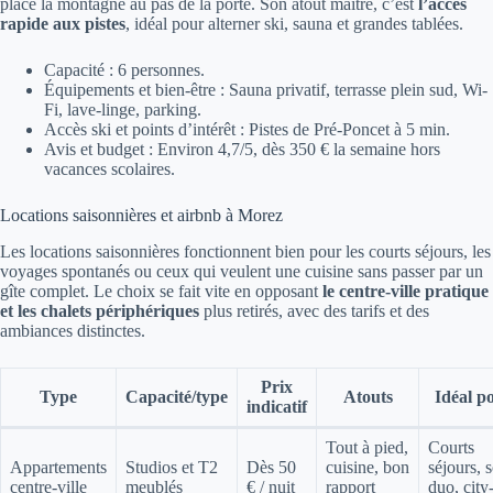
place la montagne au pas de la porte. Son atout maître, c’est
l’accès
rapide aux pistes
, idéal pour alterner ski, sauna et grandes tablées.
Capacité : 6 personnes.
Équipements et bien-être : Sauna privatif, terrasse plein sud, Wi-
Fi, lave-linge, parking.
Accès ski et points d’intérêt : Pistes de Pré-Poncet à 5 min.
Avis et budget : Environ 4,7/5, dès 350 € la semaine hors
vacances scolaires.
Locations saisonnières et airbnb à Morez
Les locations saisonnières fonctionnent bien pour les courts séjours, les
voyages spontanés ou ceux qui veulent une cuisine sans passer par un
gîte complet. Le choix se fait vite en opposant
le centre-ville pratique
et les chalets périphériques
plus retirés, avec des tarifs et des
ambiances distinctes.
Prix
Type
Capacité/type
Atouts
Idéal p
indicatif
Tout à pied,
Courts
Appartements
Studios et T2
Dès 50
cuisine, bon
séjours, s
centre-ville
meublés
€ / nuit
rapport
duo, city