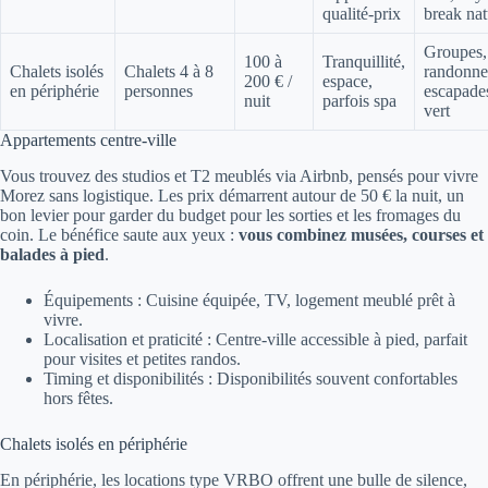
qualité-prix
break nat
Groupes,
100 à
Tranquillité,
Chalets isolés
Chalets 4 à 8
randonne
200 € /
espace,
en périphérie
personnes
escapade
nuit
parfois spa
vert
Appartements centre-ville
Vous trouvez des studios et T2 meublés via Airbnb, pensés pour vivre
Morez sans logistique. Les prix démarrent autour de 50 € la nuit, un
bon levier pour garder du budget pour les sorties et les fromages du
coin. Le bénéfice saute aux yeux :
vous combinez musées, courses et
balades à pied
.
Équipements : Cuisine équipée, TV, logement meublé prêt à
vivre.
Localisation et praticité : Centre-ville accessible à pied, parfait
pour visites et petites randos.
Timing et disponibilités : Disponibilités souvent confortables
hors fêtes.
Chalets isolés en périphérie
En périphérie, les locations type VRBO offrent une bulle de silence,